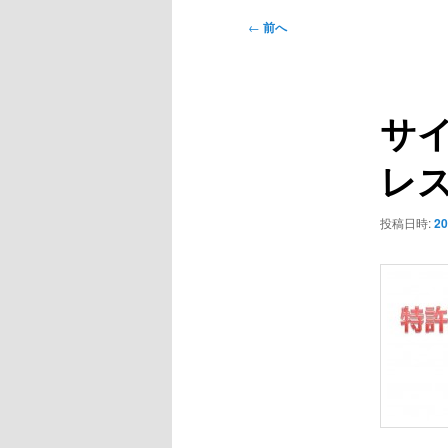
ン
メ
投
←
前へ
ニ
稿
ュ
ナ
ー
ビ
サ
ゲ
ー
レス
シ
ョ
ン
投稿日時:
2