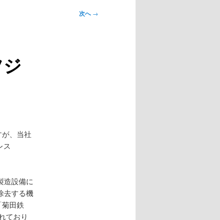
次へ
→
ツジ
すが、当社
レス
製造設備に
除去する機
「菊田鉄
れており