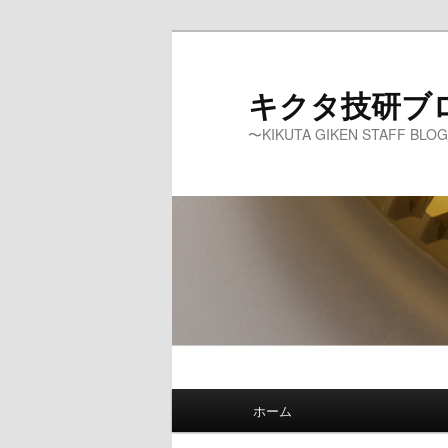
メ
イ
ン
キクタ技研ブ
コ
〜KIKUTA GIKEN STAFF BLO
ン
テ
ン
ツ
へ
移
動
メ
ホーム
イ