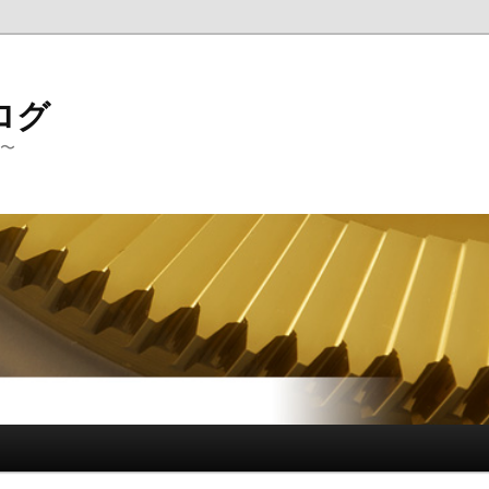
ログ
G〜