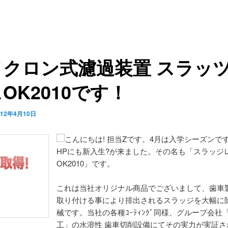
イクロン式濾過装置 スラッ
OK2010です！
012年4月10日
こんにちは! 担当Zです。4月は入学シーズンで
HPにも新入生?が来ました。その名も「スラッジ
OK2010」です。
これは当社オリジナル商品でございまして、歯車
取り付ける事により排出されるスラッジを大幅に
械です。当社の各種ｺｰﾃｨﾝｸﾞ同様、グループ会社
工」の水溶性 歯車切削設備にてその実力が実証さ