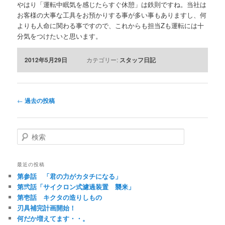
やはり「運転中眠気を感じたらすぐ休憩」は鉄則ですね。当社は
お客様の大事な工具をお預かりする事が多い事もありますし、何
よりも人命に関わる事ですので、これからも担当Zも運転には十
分気をつけたいと思います。
2012年5月29日
カテゴリー:
スタッフ日記
投
←
過去の投稿
稿
ナ
ビ
検
ゲ
索
ー
シ
最近の投稿
ョ
第参話 「君の力がカタチになる」
ン
第弐話「サイクロン式濾過装置 襲来」
第壱話 キクタの造りしもの
刃具補完計画開始！
何だか増えてます・・。