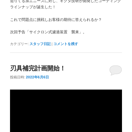
迫りくる加工ニーズに対し、キクタ技研が開発したコーティング
ラインナップが誕生した！
これで問題点に挑戦しお客様の期待に答えられるか？
次回予告「サイクロン式濾過装置 襲来」。
カテゴリー:
スタッフ日記
|
コメントを残す
刃具補完計画開始！
投稿日時:
2022年6月6日