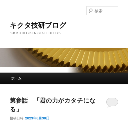
メ
サ
イ
ブ
検
ン
コ
索
コ
ン
キクタ技研ブログ
ン
テ
〜KIKUTA GIKEN STAFF BLOG〜
テ
ン
ン
ツ
ツ
へ
へ
移
移
動
動
メ
ホーム
イ
ン
メ
第参話 「君の力がカタチにな
ニ
ュ
る」
ー
投稿日時:
2023年3月30日