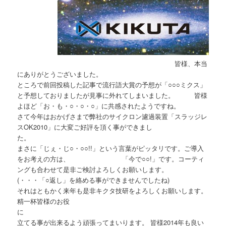
皆様、本当
にありがとうございました。
ところで前回投稿した記事で流行語大賞の予想が「○○○ミクス」
と予想しておりましたが見事に外れてしまいました。 皆様
よほど「お・も・○・○・○」に共感されたようですね。
さて今年はおかげさまで弊社のサイクロン濾過装置「スラッジレ
スOK2010」に大変ご好評を頂く事ができまし
た
まさに「じぇ・じ○・○○!!」という言葉がピッタリです。ご導入
をお考えの方は、 「今で○○!」です。コーティ
ングも合わせて是非ご検討よろしくお願いします。
(・・・「○返し」を絡める事ができませんでしたね)
それはともかく来年も是非キクタ技研をよろしくお願いします。
精一杯皆様のお役
立てる事が出来るよう頑張ってまいります。 皆様2014年も良い