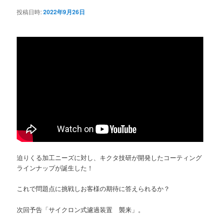
シ
投稿日時:
2022年9月26日
ョ
ン
迫りくる加工ニーズに対し、キクタ技研が開発したコーティング
ラインナップが誕生した！
これで問題点に挑戦しお客様の期待に答えられるか？
次回予告「サイクロン式濾過装置 襲来」。