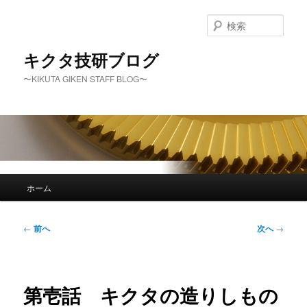
メ
イ
検
ン
索
コ
キクタ技研ブログ
ン
〜KIKUTA GIKEN STAFF BLOG〜
テ
ン
ツ
へ
移
動
メ
ホーム
イ
ン
メ
投
←
前へ
次へ
→
ニ
稿
ュ
ナ
ー
ビ
ゲ
第壱話 キクタの造りしもの
ー