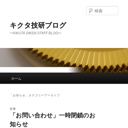
メ
サ
イ
ブ
検
ン
コ
索
コ
ン
キクタ技研ブログ
ン
テ
〜KIKUTA GIKEN STAFF BLOG〜
テ
ン
ン
ツ
ツ
へ
へ
移
移
動
動
メ
ホーム
イ
ン
メ
「
お知らせ
」カテゴリーアーカイブ
ニ
ュ
画像
ー
「お問い合わせ」一時閉鎖のお
知らせ